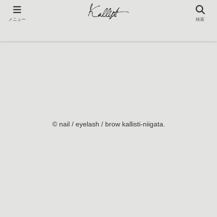
メニュー
検索
menu
search
© nail / eyelash / brow kallisti-niigata.